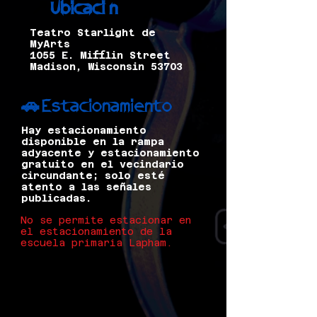
Ubicación
📍
Teatro Starlight de
MyArts
1055 E. Mifflin Street
Madison, Wisconsin 53703
Estacionamiento
🚗
Hay estacionamiento
disponible en la rampa
adyacente y estacionamiento
gratuito en el vecindario
circundante; solo esté
atento a las señales
publicadas.
No se permite estacionar en
el estacionamiento de la
escuela primaria Lapham.