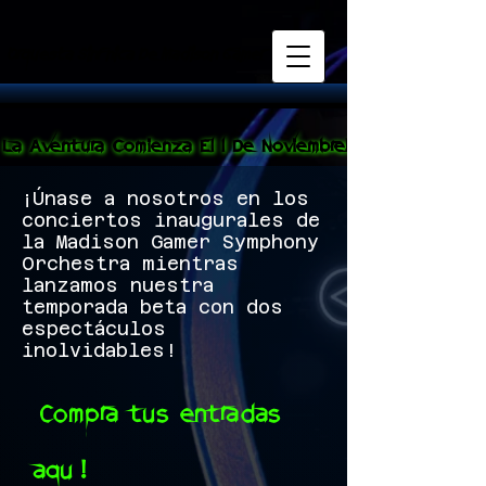
Orquesta Sinfónica De Madison Gamer
Orquesta Sinfónica De Madison Gamer
¡La Aventura Comienza El 1 De Noviembre!
¡La Aventura Comienza El 1 De Noviembre!
¡Únase a nosotros en los
conciertos inaugurales de
la Madison Gamer Symphony
Orchestra mientras
lanzamos nuestra
temporada beta con dos
espectáculos
inolvidables!
¡Compra tus entradas
aquí!