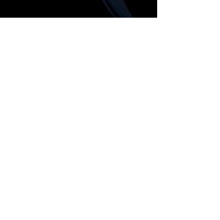
Prepárate para la música épica de
tus videojuegos favoritos
interpretada por una orquesta
.
te
sinfónica completa
la
¡No
querrás perder!
Trabajamos con Create Wisconsin, una
organización 501c3 registrada ante el
estado de Wisconsin y el Servicio de
Impuestos Internos (IRS), como nuestro
receptor fiscal. Todas las
donaciones/subvenciones se realizan a
Create Wisconsin en nuestro nombre. Todas