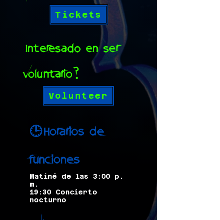
Tickets
¿Interesado en ser
voluntario?
Volunteer
Horarios de
🕒
funciones
Matiné de las 3:00 p.
m.
19:30 Concierto
nocturno